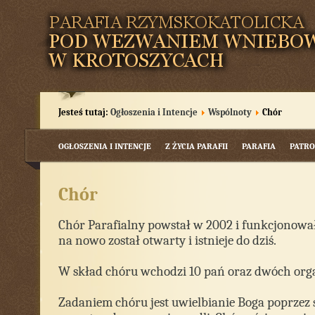
Jesteś tutaj:
Ogłoszenia i Intencje
Wspólnoty
Chór
OGŁOSZENIA I INTENCJE
Z ŻYCIA PARAFII
PARAFIA
PATRO
Chór
Chór Parafialny powstał w 2002 i funkcjonowa
na nowo został otwarty i istnieje do dziś.
W skład chóru wchodzi 10 pań oraz dwóch org
Zadaniem chóru jest uwielbianie Boga poprzez 