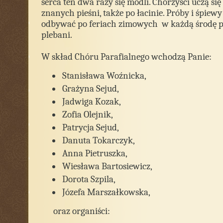
serca ten dwa razy się modli. Chórzyści uczą si
znanych pieśni, także po łacinie. Próby i śpiew
odbywać po feriach zimowych w każdą środę p
plebani.
W skład Chóru Parafialnego wchodzą Panie:
Stanisława Woźnicka,
Grażyna Sejud,
Jadwiga Kozak,
Zofia Olejnik,
Patrycja Sejud,
Danuta Tokarczyk,
Anna Pietruszka,
Wiesława Bartosiewicz,
Dorota Szpila,
Józefa Marszałkowska,
oraz organiści: