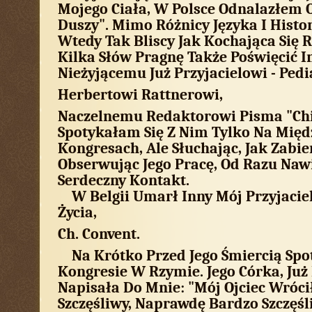
Mojego Ciała, W Polsce Odnalazłem 
Duszy". Mimo Różnicy Języka I Histor
Wtedy Tak Bliscy Jak Kochająca Się 
Kilka Słów Pragnę Także Poświęcić 
Nieżyjącemu Już Przyjacielowi - Pedi
Herbertowi Rattnerowi,
Naczelnemu Redaktorowi Pisma "Chi
Spotykałam Się Z Nim Tylko Na Mię
Kongresach, Ale Słuchając, Jak Zabie
Obserwując Jego Pracę, Od Razu Na
Serdeczny Kontakt.
W Belgii Umarł Inny Mój Przyjacie
Życia,
Ch. Convent.
Na Krótko Przed Jego Śmiercią Spot
Kongresie W Rzymie. Jego Córka, Już 
Napisała Do Mnie: "Mój Ojciec Wróc
Szczęśliwy, Naprawdę Bardzo Szczęś