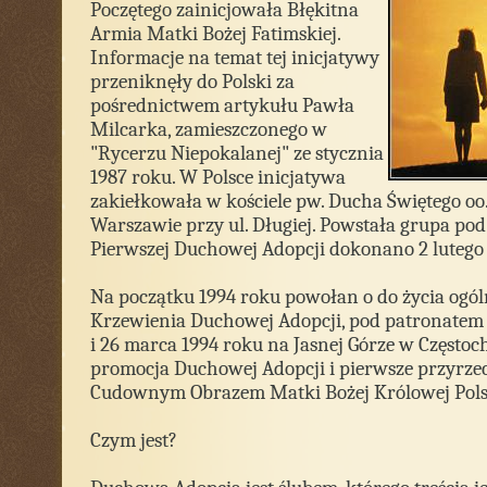
Poczętego zainicjowała Błękitna
Armia Matki Bożej Fatimskiej.
Informacje na temat tej inicjatywy
przeniknęły do Polski za
pośrednictwem artykułu Pawła
Milcarka, zamieszczonego w
"Rycerzu Niepokalanej" ze stycznia
1987 roku. W Polsce inicjatywa
zakiełkowała w kościele pw. Ducha Świętego oo
Warszawie przy ul. Długiej. Powstała grupa po
Pierwszej Duchowej Adopcji dokonano 2 lutego 
Na początku 1994 roku powołan o do życia ogó
Krzewienia Duchowej Adopcji, pod patronatem P
i 26 marca 1994 roku na Jasnej Górze w Częstoc
promocja Duchowej Adopcji i pierwsze przyrze
Cudownym Obrazem Matki Bożej Królowej Pols
Czym jest?