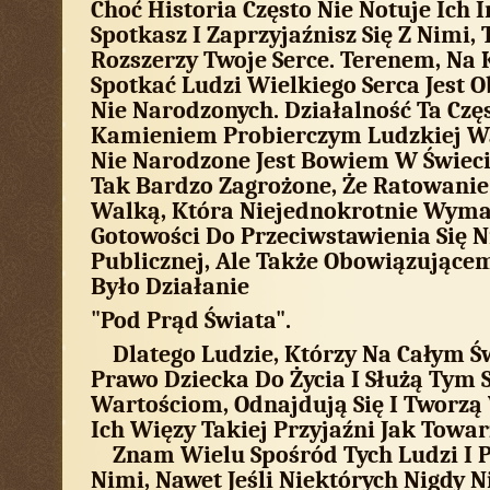
Choć Historia Często Nie Notuje Ich I
Spotkasz I Zaprzyjaźnisz Się Z Nimi, 
Rozszerzy Twoje Serce. Terenem, Na
Spotkać Ludzi Wielkiego Serca Jest O
Nie Narodzonych. Działalność Ta Częs
Kamieniem Probierczym Ludzkiej Wa
Nie Narodzone Jest Bowiem W Świec
Tak Bardzo Zagrożone, Że Ratowanie 
Walką, Która Niejednokrotnie Wyma
Gotowości Do Przeciwstawienia Się N
Publicznej, Ale Także Obowiązującem
Było Działanie
"pod Prąd Świata".
Dlatego Ludzie, Którzy Na Całym Św
Prawo Dziecka Do Życia I Służą Tym
Wartościom, Odnajdują Się I Tworzą
Ich Więzy Takiej Przyjaźni Jak Towar
Znam Wielu Spośród Tych Ludzi I Pr
Nimi, Nawet Jeśli Niektórych Nigdy 