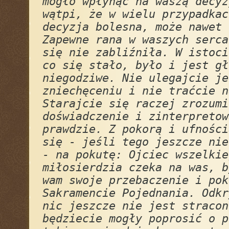
mogło wpłynąć na waszą decyz
wątpi, że w wielu przypadkac
decyzja bolesna, może nawet 
Zapewne rana w waszych serca
się nie zabliźniła. W istoci
co się stało, było i jest gł
niegodziwe. Nie ulegajcie je
zniechęceniu i nie traćcie n
Starajcie się raczej zrozumi
doświadczenie i zinterpretow
prawdzie. Z pokorą i ufności
się - jeśli tego jeszcze nie
- na pokutę: Ojciec wszelkie
miłosierdzia czeka na was, b
wam swoje przebaczenie i pok
Sakramencie Pojednania. Odkr
nic jeszcze nie jest stracon
będziecie mogły poprosić o p