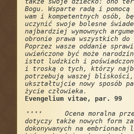
także swoje dziecko: ono ter
Bogu. Wsparte radą i pomocą 
wam i kompetentnych osób, bę
uczynić swoje bolesne świade
najbardziej wymownych argume
obronie prawa wszystkich do 
Poprzez wasze oddanie sprawi
uwieńczone być może narodzin
istot ludzkich i poświadczon
i troską o tych, którzy najb
potrzebują waszej bliskości,
ukształtujcie nowy sposób pa
życie człowieka.
Evengelium vitae, par. 99
Ocena moralna przer
* * * *
dotyczy także nowych form za
dokonywanych na embrionach l