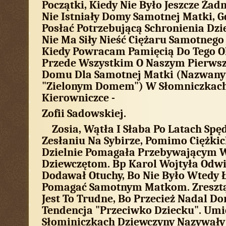
Początki, Kiedy Nie Było Jeszcze Żad
Nie Istniały Domy Samotnej Matki, 
Posłać Potrzebującą Schronienia Dzi
Nie Ma Siły Nieść Ciężaru Samotnego
Kiedy Powracam Pamięcią Do Tego O
Przede Wszystkim O Naszym Pierws
Domu Dla Samotnej Matki (nazwany
"Zielonym Domem") W Słomniczkach 
Kierowniczce -
Zofii Sadowskiej.
Zosia, Wątła I Słaba Po Latach Spę
Zesłaniu Na Sybirze, Pomimo Ciężk
Dzielnie Pomagała Przebywającym 
Dziewczętom. Bp Karol Wojtyła Odwi
Dodawał Otuchy, Bo Nie Było Wtedy 
Pomagać Samotnym Matkom. Zresztą
Jest To Trudne, Bo Przecież Nadal D
Tendencja "przeciwko Dziecku". Um
Słominiczkach Dziewczyny Nazywały