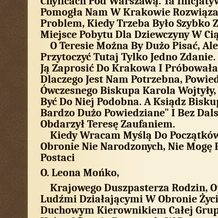
Chylicach Pod Warszawą. Ta Inicjaty
Pomogła Nam W Krakowie Rozwiąza
Problem, Kiedy Trzeba Było Szybko 
Miejsce Pobytu Dla Dziewczyny W Cią
O Teresie Można By Dużo Pisać, Ale
Przytoczyć Tutaj Tylko Jedno Zdanie
Ją Zaprosić Do Krakowa I Próbował
Dlaczego Jest Nam Potrzebna, Powie
Ówczesnego Biskupa Karola Wojtyły,
Być Do Niej Podobna. A Ksiądz Biskup
Bardzo Dużo Powiedziane" I Bez Dal
Obdarzył Teresę Zaufaniem.
Kiedy Wracam Myślą Do Początków
Obronie Nie Narodzonych, Nie Mogę
Postaci
O. Leona Mońko,
Krajowego Duszpasterza Rodzin, Op
Ludźmi Działającymi W Obronie Życi
Duchowym Kierownikiem Całej Grup