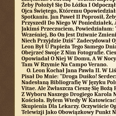
Żeby Położył Się Do Łóżka I Odpoczą
Ojca Świętego, Któremu Opowiedzia
Spotkaniu. Jan Paweł II Poprosił, Żeb
Przyszedł Do Niego W Poniedziałek, A
Jakimś Przeczuciem, Powiedziałam: 
Wcześniej, Bo On Jest Dziwnie Zmieni
Niech Przyjdzie Dziś" Zadecydował Ojc
Leon Był U Papieża Tego Samego Dnia
Obejrzeć Swoje Z Nim Fotografie. Cies
Opowiadał O Niej W Domu, A W Nocy
Tam W Rzymie Na Campo Verano.
O. Leon Kochał Jana Pawła II. W Liś
Pisał Do Mnie: "Droga Duśko! Serdec
Nadesłaną Bibliografię W Języku P
Vitae. Ale Zwłaszcza Cieszę Się Bożą
Z Wyboru Naszego Drogiego Karola N
Kościoła. Byłem Wtedy W Katowicac
Skupienia Dla Lekarzy. Oczywiście O
Telewizji Jako Obowiązkowy Punkt 