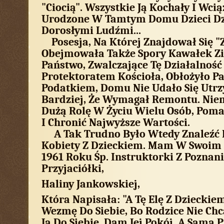
"ciocią". Wszystkie Ją Kochały I Wcią
Urodzone W Tamtym Domu Dzieci Dzi
Dorosłymi Ludźmi...
Posesja, Na Której Znajdował Się "
Obejmowała Także Spory Kawałek Zi
Państwo, Zwalczające Tę Działalnoś
Protektoratem Kościoła, Obłożyło P
Podatkiem, Domu Nie Udało Się Utr
Bardziej, Że Wymagał Remontu. Nie
Dużą Rolę W Życiu Wielu Osób, Poma
I Chronić Najwyższe Wartości.
A Tak Trudno Było Wtedy Znaleźć M
Kobiety Z Dzieckiem. Mam W Swoim 
1961 Roku Śp. Instruktorki Z Poznani
Przyjaciółki,
Haliny Jankowskiej,
Która Napisała: "a Tę Elę Z Dzieckie
Wezmę Do Siebie, Bo Rodzice Nie Chc
Ją Do Siebie, Dam Jej Pokój, A Sama 