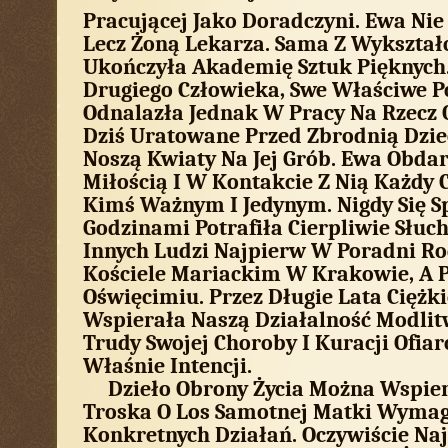
Pracującej Jako Doradczyni. Ewa Nie
Lecz Żoną Lekarza. Sama Z Wykształc
Ukończyła Akademię Sztuk Pięknych
Drugiego Człowieka, Swe Właściwe 
Odnalazła Jednak W Pracy Na Rzecz O
Dziś Uratowane Przed Zbrodnią Dzie
Noszą Kwiaty Na Jej Grób. Ewa Obdar
Miłością I W Kontakcie Z Nią Każdy C
Kimś Ważnym I Jedynym. Nigdy Się Sp
Godzinami Potrafiła Cierpliwie Słu
Innych Ludzi Najpierw W Poradni Ro
Kościele Mariackim W Krakowie, A
Oświęcimiu. Przez Długie Lata Ciężk
Wspierała Naszą Działalność Modlitw
Trudy Swojej Choroby I Kuracji Ofia
Właśnie Intencji.
Dzieło Obrony Życia Można Wspier
Troska O Los Samotnej Matki Wymag
Konkretnych Działań. Oczywiście Naj