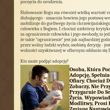
poczęcia do urodzenia.
Ślubowanie Bogu ma również wielką wartość re
ślubującego - umacnia bowiem jego postawę we
mobilizuje do gorliwego życia chrześcijańskiego
człowieka z Bogiem. I chociaż niektórzy krytyku
za ograniczenie człowieka i jego swobody, to je
że takie "ograniczenie" jest jak najbardziej god
przez wolny ludzki wybór, osobistą decyzję - je
wolności uzyskiwanej w ofiarnym oddaniu się 
Kto może podjąć adopcję?
Osoba, Która P
Adopcję, Spełnia
Ofiary. Chociaż 
Zobaczy, Nie Przy
Przygarnie Do Se
Życia. Wypowiad
Modlitwy, Prosi 
Zmianę Nastawi