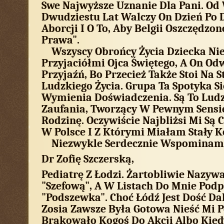
Swe Najwyższe Uznanie Dla Pani. Od 
Dwudziestu Lat Walczy On Dzień Po 
Aborcji I O To, Aby Belgii Oszczędzo
Prawa".
Wszyscy Obrońcy Życia Dziecka Nie
Przyjaciółmi Ojca Świętego, A On O
Przyjaźń, Bo Przecież Także Stoi Na S
Ludzkiego Życia. Grupa Ta Spotyka S
Wymienia Doświadczenia. Są To Ludz
Zaufania, Tworzący W Pewnym Sensi
Rodzinę. Oczywiście Najbliżsi Mi Są C
W Polsce I Z Którymi Miałam Stały K
Niezwykle Serdecznie Wspominam
Dr Zofię Szczerską,
Pediatrę Z Łodzi. Żartobliwie Nazyw
"Szefową", A W Listach Do Mnie Podp
"Podszewka". Choć Łódź Jest Dość D
Zosia Zawsze Była Gotowa Nieść Mi 
Brakowało Kogoś Do Akcji Albo Kied