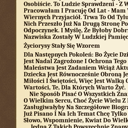
Osobiście. To Ludzie Sprawdzeni - Z
Pracowałam I Pracuję Od Lat - Mam
Wiernych Przyjaciół. Trwa To Od Tylu
Nich Przeszło Już Na Drugą Stronę P
Odpoczynek. I Myślę, Że Byłoby Dobr
Nazwiska Zostały W Ludzkiej Pamięci
Życiorysy Stały Się Wzorem
Dla Następnych Pokoleń: Bo Życie Dz
Jest Nadal Zagrożone I Ochrona Teg
Maleństwa Jest Zadaniem Wciąż Akt
Dziecka Jest Równocześnie Obroną Je
Miłości I Świętości, Więc Jest Walką
Wartości, Te, Dla Których Warto Żyć.
Nie Sposób Pisać O Wszystkich Zna
O Wielkim Sercu, Choć Życie Wielu Z
Zasługiwałyby Na Szczegółowe Biogra
Już Pisano I Na Ich Temat Chcę Tylko
Słowo, Wspomnienie, Kwiat Do Wielk
Jedną Z Takich Powszechnie Znany