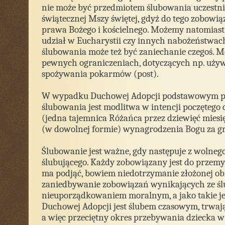
nie może być przedmiotem ślubowania uczestni
świątecznej Mszy świętej, gdyż do tego zobowi
prawa Bożego i kościelnego. Możemy natomias
udział w Eucharystii czy innych nabożeństwac
ślubowania może też być zaniechanie czegoś. M
pewnych ograniczeniach, dotyczących np. używ
spożywania pokarmów (post).
W wypadku Duchowej Adopcji podstawowym 
ślubowania jest modlitwa w intencji poczętego 
(jedna tajemnica Różańca przez dziewięć miesięc
(w dowolnej formie) wynagrodzenia Bogu za gr
Ślubowanie jest ważne, gdy następuje z wolne
ślubującego. Każdy zobowiązany jest do przemyś
ma podjąć, bowiem niedotrzymanie złożonej obi
zaniedbywanie zobowiązań wynikających ze śl
nieuporządkowaniem moralnym, a jako takie je
Duchowej Adopcji jest ślubem czasowym, trwają
a więc przeciętny okres przebywania dziecka w 