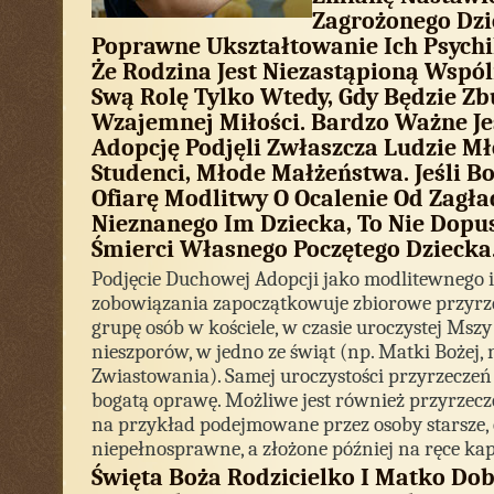
Zagrożonego Dzi
Poprawne Ukształtowanie Ich Psychik
Że Rodzina Jest Niezastąpioną Wspól
Swą Rolę Tylko Wtedy, Gdy Będzie 
Wzajemnej Miłości. Bardzo Ważne Je
Adopcję Podjęli Zwłaszcza Ludzie Mł
Studenci, Młode Małżeństwa. Jeśli 
Ofiarę Modlitwy O Ocalenie Od Zagła
Nieznanego Im Dziecka, To Nie Dopu
Śmierci Własnego Poczętego Dziecka
Podjęcie Duchowej Adopcji jako modlitewnego
zobowiązania zapoczątkowuje zbiorowe przyrze
grupę osób w kościele, w czasie uroczystej Mszy
nieszporów, w jedno ze świąt (np. Matki Bożej, 
Zwiastowania). Samej uroczystości przyrzeczeń
bogatą oprawę. Możliwe jest również przyrzecz
na przykład podejmowane przez osoby starsze, 
niepełnosprawne, a złożone później na ręce ka
Święta Boża Rodzicielko I Matko Dob