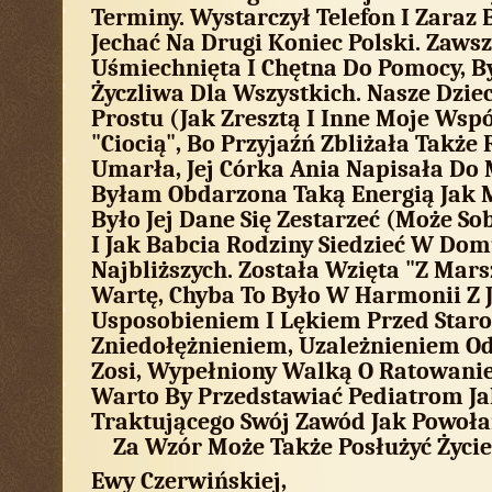
Terminy. Wystarczył Telefon I Zaraz 
Jechać Na Drugi Koniec Polski. Zaws
Uśmiechnięta I Chętna Do Pomocy, B
Życzliwa Dla Wszystkich. Nasze Dziec
Prostu (jak Zresztą I Inne Moje Wsp
"ciocią", Bo Przyjaźń Zbliżała Także 
Umarła, Jej Córka Ania Napisała Do 
Byłam Obdarzona Taką Energią Jak 
Było Jej Dane Się Zestarzeć (może S
I Jak Babcia Rodziny Siedzieć W Dom
Najbliższych. Została Wzięta "z Mar
Wartę, Chyba To Było W Harmonii Z J
Usposobieniem I Lękiem Przed Staro
Zniedołężnieniem, Uzależnieniem Od 
Zosi, Wypełniony Walką O Ratowanie 
Warto By Przedstawiać Pediatrom J
Traktującego Swój Zawód Jak Powoła
Za Wzór Może Także Posłużyć Życie
Ewy Czerwińskiej,