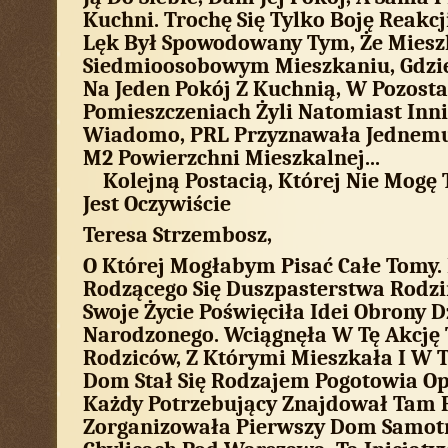
Kuchni. Trochę Się Tylko Boję Reakcji
Lęk Był Spowodowany Tym, Że Mies
Siedmioosobowym Mieszkaniu, Gdzie
Na Jeden Pokój Z Kuchnią, W Pozosta
Pomieszczeniach Żyli Natomiast Inni
Wiadomo, PRL Przyznawała Jednemu
M2 Powierzchni Mieszkalnej...
Kolejną Postacią, Której Nie Mogę 
Jest Oczywiście
Teresa Strzembosz,
O Której Mogłabym Pisać Całe Tomy.
Rodzącego Się Duszpasterstwa Rodzin
Swoje Życie Poświęciła Idei Obrony D
Narodzonego. Wciągnęła W Tę Akcję 
Rodziców, Z Którymi Mieszkała I W T
Dom Stał Się Rodzajem Pogotowia Op
Każdy Potrzebujący Znajdował Tam P
Zorganizowała Pierwszy Dom Samot