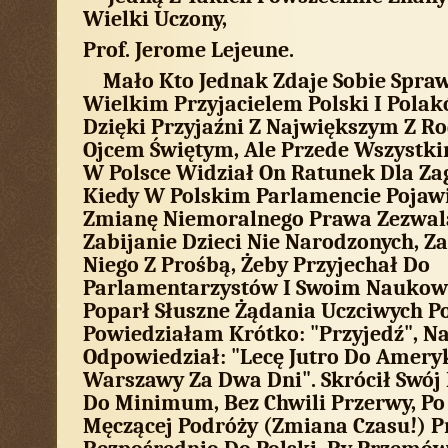
Wielki Uczony,
Prof. Jerome Lejeune.
Mało Kto Jednak Zdaje Sobie Sprawę
Wielkim Przyjacielem Polski I Polakó
Dzięki Przyjaźni Z Największym Z R
Ojcem Świętym, Ale Przede Wszystki
W Polsce Widział On Ratunek Dla Zag
Kiedy W Polskim Parlamencie Pojawi
Zmianę Niemoralnego Prawa Zezwal
Zabijanie Dzieci Nie Narodzonych, 
Niego Z Prośbą, Żeby Przyjechał Do
Parlamentarzystów I Swoim Nauko
Poparł Słuszne Żądania Uczciwych P
Powiedziałam Krótko: "Przyjedź", N
Odpowiedział: "Lecę Jutro Do Ameryk
Warszawy Za Dwa Dni". Skrócił Swój
Do Minimum, Bez Chwili Przerwy, Po
Męczącej Podróży (zmiana Czasu!) Pr