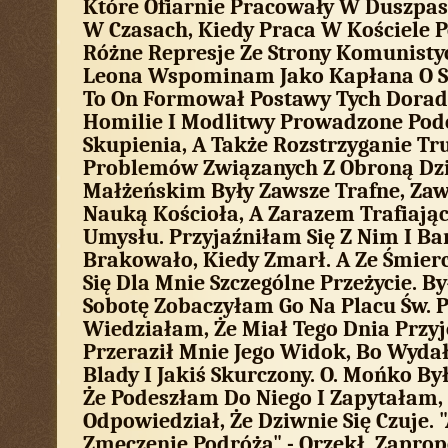
Które Ofiarnie Pracowały W Duszpas
W Czasach, Kiedy Praca W Kościele P
Różne Represje Ze Strony Komunisty
Leona Wspominam Jako Kapłana O Szc
To On Formował Postawy Tych Doradc
Homilie I Modlitwy Prowadzone Pod
Skupienia, A Także Rozstrzyganie Tr
Problemów Związanych Z Obroną Dzi
Małżeńskim Były Zawsze Trafne, Zaw
Nauką Kościoła, A Zarazem Trafiając
Umysłu. Przyjaźniłam Się Z Nim I Ba
Brakowało, Kiedy Zmarł. A Ze Śmierc
Się Dla Mnie Szczególne Przeżycie. B
Sobotę Zobaczyłam Go Na Placu Św. P
Wiedziałam, Że Miał Tego Dnia Przy
Przeraził Mnie Jego Widok, Bo Wydał
Blady I Jakiś Skurczony. O. Mońko By
Że Podeszłam Do Niego I Zapytałam, 
Odpowiedział, Że Dziwnie Się Czuje. 
Zmęczenie Podróżą" - Orzekł. Zapr