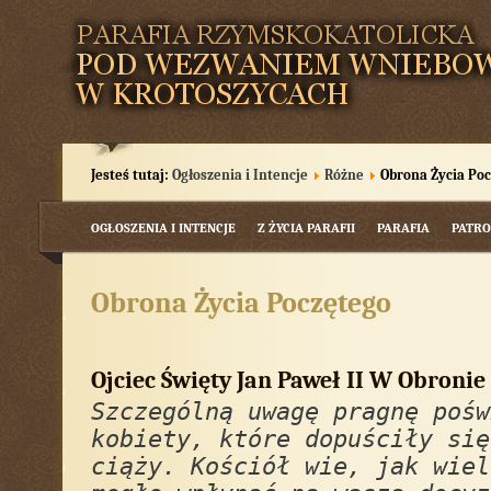
Jesteś tutaj:
Ogłoszenia i Intencje
Różne
Obrona Życia Po
OGŁOSZENIA I INTENCJE
Z ŻYCIA PARAFII
PARAFIA
PATRO
Obrona Życia Poczętego
Ojciec Święty Jan Paweł II W Obronie
Szczególną uwagę pragnę pośw
kobiety, które dopuściły się
ciąży. Kościół wie, jak wiel