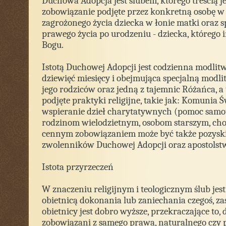
Duchowa Adopcja jest ślubem, którego treścią j
zobowiązanie podjęte przez konkretną osobę w 
zagrożonego życia dziecka w łonie matki oraz s
prawego życia po urodzeniu - dziecka, którego i
Bogu.
Istotą Duchowej Adopcji jest codzienna modlitw
dziewięć miesięcy i obejmująca specjalną modlit
jego rodziców oraz jedną z tajemnic Różańca, a
podjęte praktyki religijne, takie jak: Komunia Ś
wspieranie dzieł charytatywnych (pomoc sam
rodzinom wielodzietnym, osobom starszym, cho
cennym zobowiązaniem może być także pozys
zwolenników Duchowej Adopcji oraz apostolstw
Istota przyrzeczeń
W znaczeniu religijnym i teologicznym ślub jes
obietnicą dokonania lub zaniechania czegoś, za
obietnicy jest dobro wyższe, przekraczające to, 
zobowiązani z samego prawa, naturalnego czy p