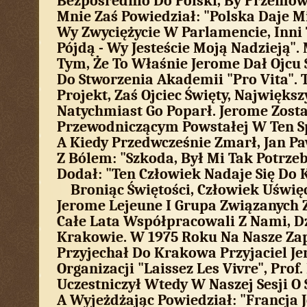
Bezpośrednio Do Polski, By Przemów
Mnie Zaś Powiedział: "Polska Daje Mi
Wy Zwyciężycie W Parlamencie, Inni
Pójdą - Wy Jesteście Moją Nadzieją".
Tym, Że To Właśnie Jerome Dał Ojcu
Do Stworzenia Akademii "Pro Vita". T
Projekt, Zaś Ojciec Święty, Największ
Natychmiast Go Poparł. Jerome Zost
Przewodniczącym Powstałej W Ten S
A Kiedy Przedwcześnie Zmarł, Jan Pa
Z Bólem: "Szkoda, Był Mi Tak Potrze
Dodał: "Ten Człowiek Nadaje Się Do 
Broniąc Świętości, Człowiek Uświęc
Jerome Lejeune I Grupa Związanych 
Całe Lata Współpracowali Z Nami, D
Krakowie. W 1975 Roku Na Nasze Za
Przyjechał Do Krakowa Przyjaciel J
Organizacji "Laissez Les Vivre", Prof
Uczestniczył Wtedy W Naszej Sesji O 
A Wyjeżdżając Powiedział: "Francja J