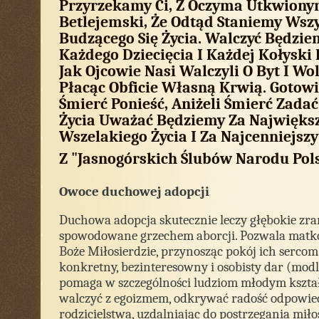
Przyrzekamy Ci, Z Oczyma Utkwiony
Betlejemski, Że Odtąd Staniemy Wszy
Budzącego Się Życia. Walczyć Będzi
Każdego Dziecięcia I Każdej Kołyski
Jak Ojcowie Nasi Walczyli O Byt I W
Płacąc Obficie Własną Krwią. Gotowi
Śmierć Ponieść, Aniżeli Śmierć Zada
Życia Uważać Będziemy Za Największ
Wszelakiego Życia I Za Najcenniejsz
Z "Jasnogórskich Ślubów Narodu Polsk
Owoce duchowej adopcji
Duchowa adopcja skutecznie leczy głębokie zr
spowodowane grzechem aborcji. Pozwala matk
Boże Miłosierdzie, przynosząc pokój ich sercom
konkretny, bezinteresowny i osobisty dar (modlit
pomaga w szczególności ludziom młodym kształ
walczyć z egoizmem, odkrywać radość odpowie
rodzicielstwa, uzdalniając do postrzegania miło