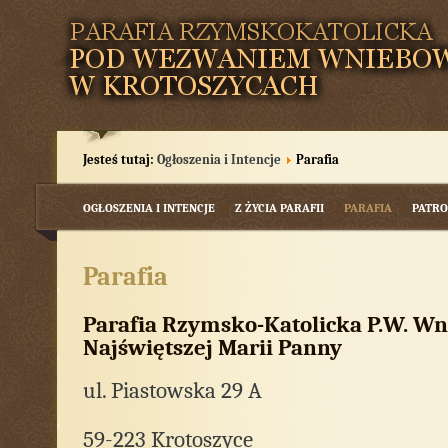
Jesteś tutaj:
Ogłoszenia i Intencje
Parafia
OGŁOSZENIA I INTENCJE
Z ŻYCIA PARAFII
PARAFIA
PATRO
Parafia
Parafia Rzymsko-Katolicka P.w. Wn
Najświętszej Marii Panny
ul. Piastowska 29 A
59-223 Krotoszyce