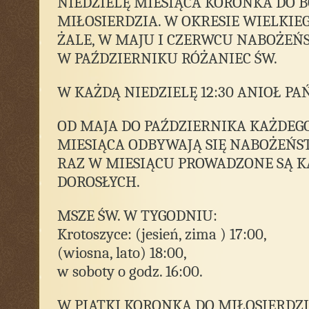
NIEDZIELĘ MIESIĄCA KORONKA DO 
MIŁOSIERDZIA. W OKRESIE WIELKIE
ŻALE, W MAJU I CZERWCU NABOŻEŃ
W PAŹDZIERNIKU RÓŻANIEC ŚW.
W KAŻDĄ NIEDZIELĘ 12:30 ANIOŁ PA
OD MAJA DO PAŹDZIERNIKA KAŻDEGO
MIESIĄCA ODBYWAJĄ SIĘ NABOŻEŃS
RAZ W MIESIĄCU PROWADZONE SĄ K
DOROSŁYCH.
MSZE ŚW. W TYGODNIU:
Krotoszyce: (jesień, zima ) 17:00,
(wiosna, lato) 18:00,
w soboty o godz. 16:00.
W PIĄTKI KORONKA DO MIŁOSIERDZ