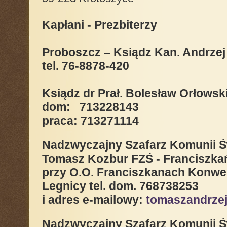
Kapłani - Prezbiterzy
Proboszcz
–
Ksiądz Kan. Andrzej
tel. 76-8878-420
Ksiądz dr Prał. Bolesław Orłowsk
dom: 713228143
praca: 713271114
Nadzwyczajny Szafarz Komunii Św
Tomasz Kozbur FZŚ - Franciszkań
przy O.O. Franciszkanach Konwe
Legnicy tel. dom. 768738253
i adres e-mailowy:
tomaszandrze
Nadzwyczajny Szafarz Komunii Ś