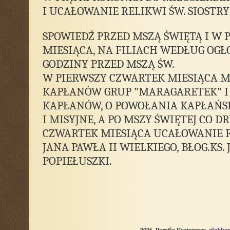
I UCAŁOWANIE RELIKWI ŚW. SIOSTR
SPOWIEDŹ PRZED MSZĄ ŚWIĘTĄ I W 
MIESIĄCA, NA FILIACH WEDŁUG OGŁ
GODZINY PRZED MSZĄ ŚW.
W PIERWSZY CZWARTEK MIESIĄCA 
KAPŁANÓW GRUP "MARAGARETEK" I 
KAPŁANÓW, O POWOŁANIA KAPŁAŃS
I MISYJNE, A PO MSZY ŚWIĘTEJ CO D
CZWARTEK MIESIĄCA UCAŁOWANIE R
JANA PAWŁA II WIELKIEGO, BŁOG.KS.
POPIEŁUSZKI.
2026 Parafia Krotoszyce
globber