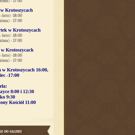
-zima) - 17:00
 w Krotoszycach
-lato) -18:00
-zima) - 17:00
tek w Krotoszycach
-lato) -18:00
-zima) - 17:00
k w Krotoszycach
-lato) -18:00
-zima) - 17:00
 w Krotoszycach 16:00,
ec -17:00
ela
:
zyce 8:00 i 12:30
ko 9:30
ony Kościół 11:00
e do galerii