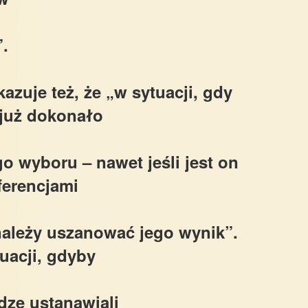
.
uje też, że „w sytuacji, gdy
już dokonało
 wyboru – nawet jeśli jest on
ferencjami
należy uszanować jego wynik”.
uacji, gdyby
dzę ustanawiali