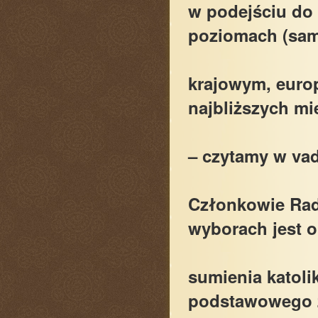
w podejściu do
poziomach (sa
krajowym, euro
najbliższych mi
– czytamy w v
Członkowie Rady
wyborach jest 
sumienia katoli
podstawowego 