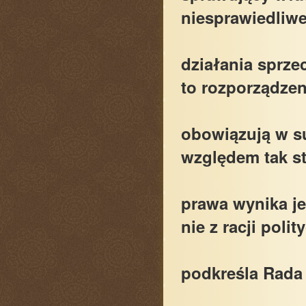
niesprawiedliw
działania sprz
to rozporządzen
obowiązują w su
względem tak s
prawa wynika j
nie z racji polit
podkreśla Rada