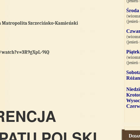
(jesień
Środa
(wiosna
(jesień
a Matropolita Szczecińsko-Kamieński
Czwar
(wiosna
(jesień
Piąte
/watch?v=3R9gXpL-9iQ
(wiosna
(jesień
Sobota
Różani
Niedzi
Krotos
Wysoc
Czerw
RENCJA
PATU POLSKI
Dodan