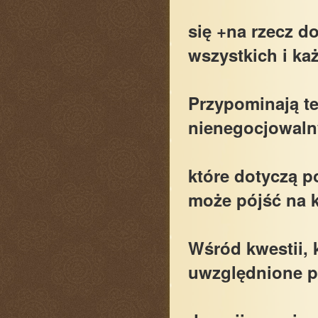
się +na rzecz d
wszystkich i ka
Przypominają te
nienegocjowaln
które dotyczą p
może pójść na 
Wśród kwestii, 
uwzględnione 