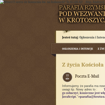
Jesteś tutaj:
Ogłoszenia i Inten
OGŁOSZENIA I INTENCJE
Z ŻYC
Z życia Kościoła
22
Poczta E-Mail
sie
Informujemy że parafia ma nowy
uwagi itp. Nowy adres to :
go zobaczyć, konieczne jest wł
">
parafia@krotos
JavaScript.