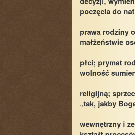
decyzji, wymien
poczęcia do nat
prawa rodziny 
małżeństwie os
płci; prymat ro
wolność sumien
religijną; sprz
„tak, jakby Bog
wewnętrzny i ze
kształt proces