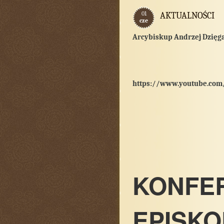
01
AKTUALNOŚCI
cze
Arcybiskup Andrzej Dzięg
https://www.youtube.com
KONFE
EPISKO