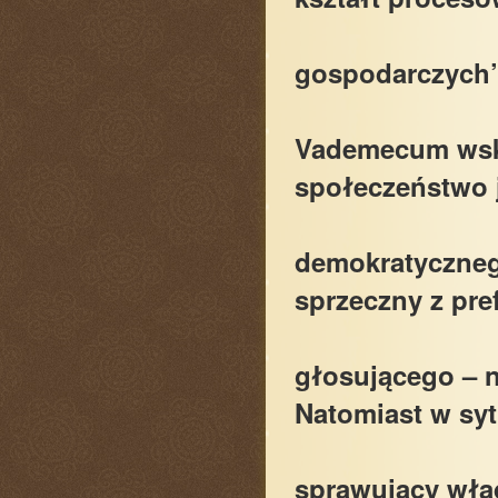
gospodarczych”
Vademecum wskaz
społeczeństwo 
demokratycznego
sprzeczny z pre
głosującego – 
Natomiast w syt
sprawujący wła