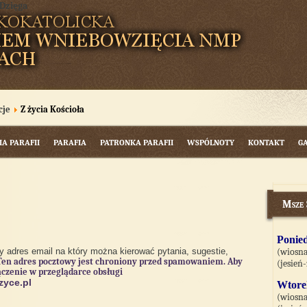
cje
Z życia Kościoła
IA PARAFII
PARAFIA
PATRONKA PARAFII
WSPÓLNOTY
KONTAKT
G
Msze
Ponied
 adres email na który można kierować pytania, sugestie,
(wiosna
Ten adres pocztowy jest chroniony przed spamowaniem. Aby
(jesień
ączenie w przeglądarce obsługi
zyce.pl
Wtore
(wiosna