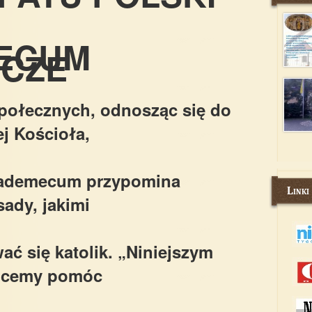
ECUM
RCZE
połecznych, odnosząc się do
j Kościoła,
vademecum przypomina
Linki
ady, jakimi
ać się katolik. „Niniejszym
hcemy pomóc