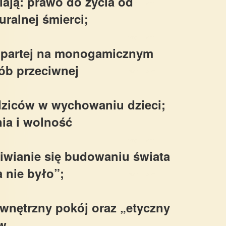
iają: prawo do życia od
uralnej śmierci;
opartej na monogamicznym
ób przeciwnej
dziców w wychowaniu dzieci;
ia i wolność
eciwianie się budowaniu świata
a nie było”;
wnętrzny pokój oraz „etyczny
ów