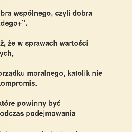
obra wspólnego, czyli dobra
żdego+”.
ż, że w sprawach wartości
ych,
orządku moralnego, katolik nie
kompromis.
które powinny być
podczas podejmowania