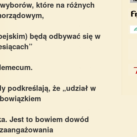
 wyborów, które na różnych
morządowym,
pejskim) będą odbywać się w
esiącach”
ademecum.
 podkreślają, że „udział w
obowiązkiem
ka. Jest to bowiem dowód
zaangażowania