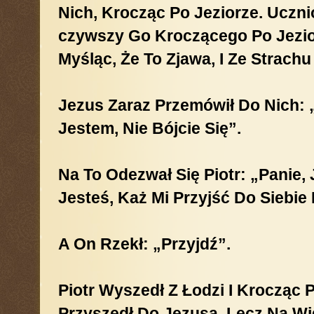
Nich, Krocząc Po Jeziorze. Uczni
Czywszy Go Kroczącego Po Jeziorz
Myśląc, Że To Zjawa, I Ze Strachu
Jezus Zaraz Przemówił Do Nich: 
Jestem, Nie Bójcie Się”.
Na To Odezwał Się Piotr: „Panie, 
Jesteś, Każ Mi Przyjść Do Siebie
A On Rzekł: „Przyjdź”.
Piotr Wyszedł Z Łodzi I Krocząc
Przyszedł Do Je­zusa. Lecz Na W