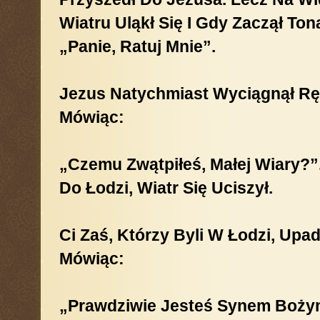
Wiatru Uląkł Się I Gdy Zaczął Ton
„Panie, Ratuj Mnie”.
Jezus Natychmiast Wyciągnął Ręk
Mówiąc:
„Czemu Zwątpiłeś, Małej Wiary?”
Do Łodzi, Wiatr Się Uciszył.
Ci Zaś, Którzy Byli W Łodzi, Upad
Mówiąc:
„Prawdziwie Jesteś Synem Boży