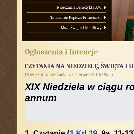
Nauczanie Benedykta XVI
Nauczanie Papieża Franciszka
Msza Święta i Modlitwy
Ogłoszenia i Intencje
CZYTANIA NA NIEDZIELĘ, ŚWIĘTA I 
Utworzono: niedziela, 07, sierpień 2016 06:55
XIX Niedziela w ciągu ro
annum
1. Czytanie (
1 Krl 19
, 9a. 11-13