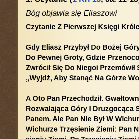
Bóg objawia się Eliaszowi
Czytanie Z Pierwszej Księgi Król
Gdy Eliasz Przybył Do Bożej Gór
Do Pewnej Groty, Gdzie Przenoc
Zwrócił Się Do Niegoi Prze­mówił
„Wyjdź, Aby Stanąć Na Górze Wo
A Oto Pan Przechodził. Gwałtow
Rozwalająca Góry I Druzgocąca S
Panem. Ale Pan Nie Był W Wichur
Wichurze Trzęsienie Ziemi: Pan N