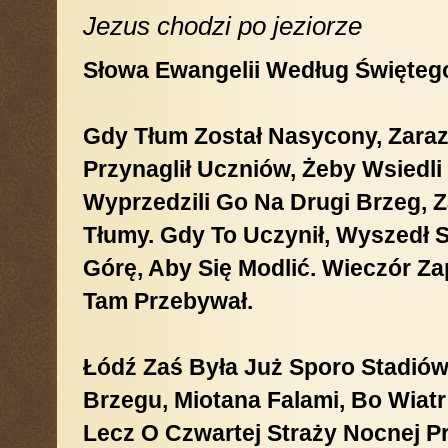
Jezus chodzi po jeziorze
Słowa Ewangelii Według Święteg
Gdy Tłum Został Nasycony, Zara
Przynaglił Uczniów, Żeby Wsiedli 
Wyprzedzili Go Na Drugi Brzeg, 
Tłumy. Gdy To Uczynił, Wyszedł
Górę, Aby Się Modlić. Wieczór Z
Tam Przebywał.
Łódź Zaś Była Już Sporo Stadió
Brzegu, Mio­tana Falami, Bo Wiatr
Lecz O Czwartej Straży Noc­nej P