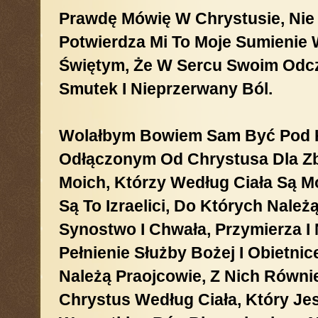
Prawdę Mówię W Chrystusie, Nie 
Potwierdza Mi To Moje Sumienie
Świętym, Że W Sercu Swoim Odc
Smutek I Nieprzerwany Ból.
Wolałbym Bowiem Sam Być Pod K
Odłączonym Od Chrystusa Dla Zb
Moich, Którzy Według Ciała Są M
Są To Izraelici, Do Których Należ
Synostwo I Chwała, Przymierza I
Pełnienie Służby Bożej I Obietnic
Należą Praojcowie, Z Nich Równi
Chrystus Według Ciała, Który Je