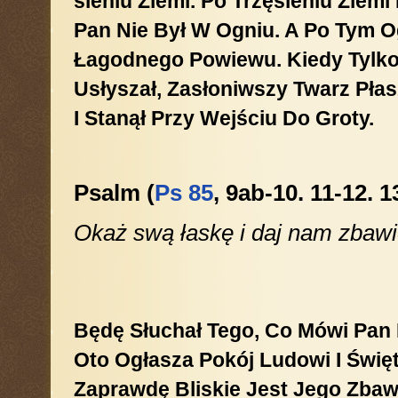
Sieniu Ziemi. Po Trzęsieniu Ziemi
Pan Nie Był W Ogniu. A Po Tym 
Łagodnego Powiewu. Kiedy Tylko
Usłyszał, Zasłoniwszy Twarz Pła
I Stanął Przy Wejściu Do Groty.
Psalm (
Ps 85
, 9ab-10. 11-12. 1
Okaż swą łaskę i daj nam zbawi
Będę Słuchał Tego, Co Mówi Pan
Oto Ogłasza Pokój Ludowi I Świ
Zaprawdę Bliskie Jest Jego Zbaw