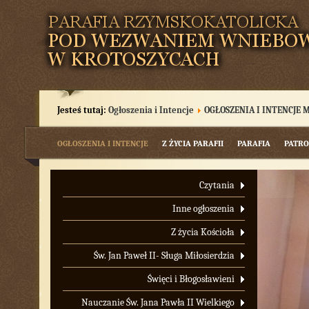
Jesteś tutaj:
Ogłoszenia i Intencje
OGŁOSZENIA I INTENCJE 
OGŁOSZENIA I INTENCJE
Z ŻYCIA PARAFII
PARAFIA
PATRO
Czytania
Inne ogłoszenia
Z życia Kościoła
Św. Jan Paweł II- Sługa Miłosierdzia
Święci i Błogosławieni
Nauczanie Św. Jana Pawła II Wielkiego